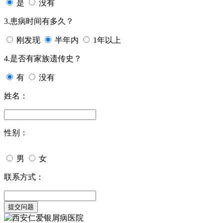
是
没有
3.患病时间有多久？
刚发现
半年内
1年以上
4.是否有家族遗传史？
有
没有
姓名：
性别：
男
女
联系方式：