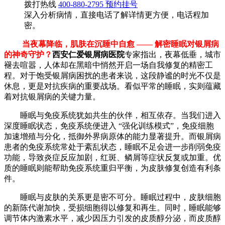
拨打热线
400-880-2795
预约挂号
深入分析病情，直接电话了解详情更方便，电话程加
密。
当夜幕降临，肌肤在沉睡中自愈 —— 解密睡眠对银屑病
的神奇守护​？
西安仁爱银屑病医院
专家指出，夜幕低垂，城市
褪去喧嚣，人体却在黑暗中悄然开启一场自我修复的精密工
程。对于饱受银屑病困扰的患者来说，这段静谧的时光不仅是
休息，更是对抗疾病的重要战场。看似平常的睡眠，实则蕴藏
着对抗银屑病的关键力量。​
睡眠与免疫系统犹如共生的伙伴，相互依存。当我们进入
深度睡眠状态，免疫系统便进入 “强化训练模式”，免疫细胞
加速增殖与分化，抵御外界病原体的能力显著提升。而银屑病
患者的免疫系统常处于紊乱状态，睡眠不足会进一步削弱免疫
功能，导致炎症反应加剧，红斑、鳞屑等症状反复或加重。优
质的睡眠则能帮助免疫系统重归平衡，为皮肤修复创造有利条
件。​
睡眠与皮肤的关系更是密不可分。睡眠过程中，皮肤细胞
的新陈代谢加快，受损细胞得以修复和再生。同时，睡眠能够
调节体内激素水平，减少因压力引发的皮质醇分泌，而皮质醇