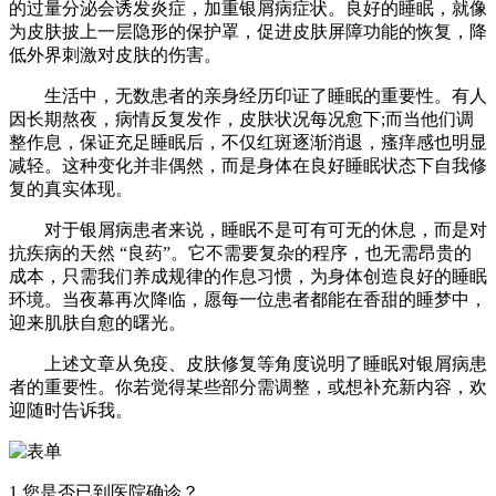
的过量分泌会诱发炎症，加重银屑病症状。良好的睡眠，就像
为皮肤披上一层隐形的保护罩，促进皮肤屏障功能的恢复，降
低外界刺激对皮肤的伤害。​
生活中，无数患者的亲身经历印证了睡眠的重要性。有人
因长期熬夜，病情反复发作，皮肤状况每况愈下;而当他们调
整作息，保证充足睡眠后，不仅红斑逐渐消退，瘙痒感也明显
减轻。这种变化并非偶然，而是身体在良好睡眠状态下自我修
复的真实体现。​
对于银屑病患者来说，睡眠不是可有可无的休息，而是对
抗疾病的天然 “良药”。它不需要复杂的程序，也无需昂贵的
成本，只需我们养成规律的作息习惯，为身体创造良好的睡眠
环境。当夜幕再次降临，愿每一位患者都能在香甜的睡梦中，
迎来肌肤自愈的曙光。​
上述文章从免疫、皮肤修复等角度说明了睡眠对银屑病患
者的重要性。你若觉得某些部分需调整，或想补充新内容，欢
迎随时告诉我。
1.您是否已到医院确诊？