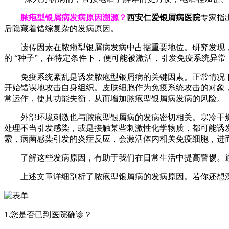
脓疱型银屑病发病原因溯源​？
西安仁爱银屑病医院
专家指
后隐藏着错综复杂的发病原因。​
遗传因素在脓疱型银屑病发病中占据重要地位。研究发现，
的 “种子”，在特定条件下，便可能被激活，引发免疫系统异
免疫系统紊乱是诱发脓疱型银屑病的关键因素。正常情况下，免
开始错误地攻击自身组织。皮肤细胞作为免疫系统攻击的对象
常运作，使其功能失衡，从而增加脓疱型银屑病发病的风险。​
外部环境刺激也与脓疱型银屑病的发病密切相关。寒冷干燥
处理不当引发感染，或是接触某些刺激性化学物质，都可能诱
索，病菌感染引发的炎症反应，会激活体内相关免疫细胞，进而
了解这些发病原因，有助于我们在日常生活中提高警惕。通过
上述文章详细剖析了脓疱型银屑病的发病原因。若你还想深
1.您是否已到医院确诊？