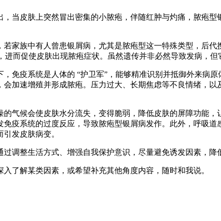
出，当皮肤上突然冒出密集的小脓疱，伴随红肿与灼痛，脓疱型
若家族中有人曾患银屑病，尤其是脓疱型这一特殊类型，后代携
常，进而促使皮肤出现脓疱症状。虽然遗传并非必然导致发病，但
疫系统是人体的 “护卫军”，能够精准识别并抵御外来病原体。
，会加速增殖并形成脓疱。压力过大、长期焦虑等不良情绪，以
的气候会使皮肤水分流失，变得脆弱，降低皮肤的屏障功能，让
发免疫系统的过度反应，导致脓疱型银屑病发作。此外，呼吸道
引发皮肤病变。​
调整生活方式、增强自我保护意识，尽量避免诱发因素，降低
入了解某类因素，或希望补充其他角度内容，随时和我说。​